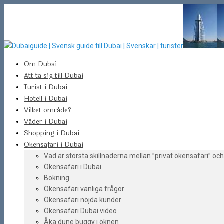
Om Dubai
Att ta sig till Dubai
Turist i Dubai
Hotell i Dubai
Vilket område?
Väder i Dubai
Shopping i Dubai
Ökensafari i Dubai
Vad är största skillnaderna mellan ”privat ökensafari” och
Ökensafari i Dubai
Bokning
Ökensafari vanliga frågor
Ökensafari nöjda kunder
Ökensafari Dubai video
Åka dune buggy i öknen