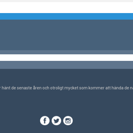
r hänt de senaste åren och otroligt mycket som kommer att hända de 