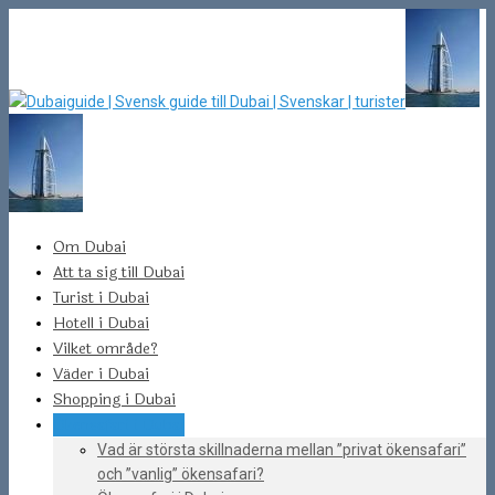
Om Dubai
Att ta sig till Dubai
Turist i Dubai
Hotell i Dubai
Vilket område?
Väder i Dubai
Shopping i Dubai
Ökensafari i Dubai
Vad är största skillnaderna mellan ”privat ökensafari”
och ”vanlig” ökensafari?