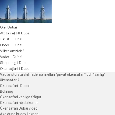
Om Dubai
Att ta sig till Dubai
Turist i Dubai
Hotell i Dubai
Vilket område?
Väder i Dubai
Shopping i Dubai
Ökensafari i Dubai
Vad är största skillnaderna mellan ”privat ökensafari” och ”vanlig”
ökensafari?
Ökensafari i Dubai
Bokning
Ökensafari vanliga frågor
Ökensafari nöjda kunder
Ökensafari Dubai video
Åka dune buggy i öknen