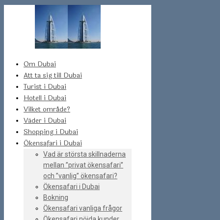
Om Dubai
Att ta sig till Dubai
Turist i Dubai
Hotell i Dubai
Vilket område?
Väder i Dubai
Shopping i Dubai
Ökensafari i Dubai
Vad är största skillnaderna
mellan ”privat ökensafari”
och ”vanlig” ökensafari?
Ökensafari i Dubai
Bokning
Ökensafari vanliga frågor
Ökensafari nöjda kunder