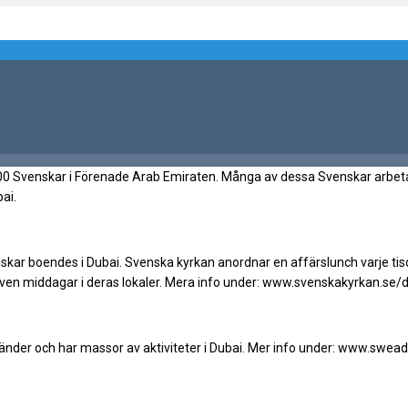
00 Svenskar i Förenade Arab Emiraten. Många av dessa Svenskar arbeta
ai.
nskar boendes i Dubai. Svenska kyrkan anordnar en affärslunch varje ti
 även middagar i deras lokaler. Mera info under: www.svenskakyrkan.se/d
änder och har massor av aktiviteter i Dubai. Mer info under: www.swea