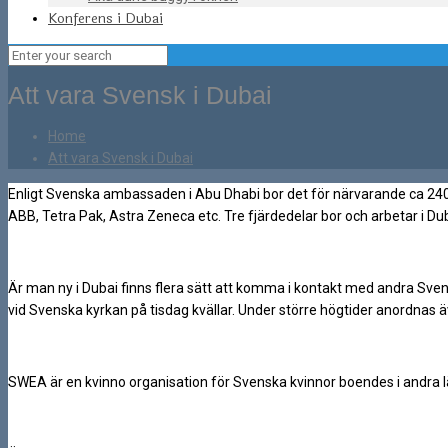
Konferens i Dubai
Att vara Svensk i Dubai
Home
Att vara Svensk i Dubai
Enligt Svenska ambassaden i Abu Dhabi bor det för närvarande ca 24
ABB, Tetra Pak, Astra Zeneca etc. Tre fjärdedelar bor och arbetar i Dub
Är man ny i Dubai finns flera sätt att komma i kontakt med andra Sve
vid Svenska kyrkan på tisdag kvällar. Under större högtider anordnas
SWEA är en kvinno organisation för Svenska kvinnor boendes i andra l