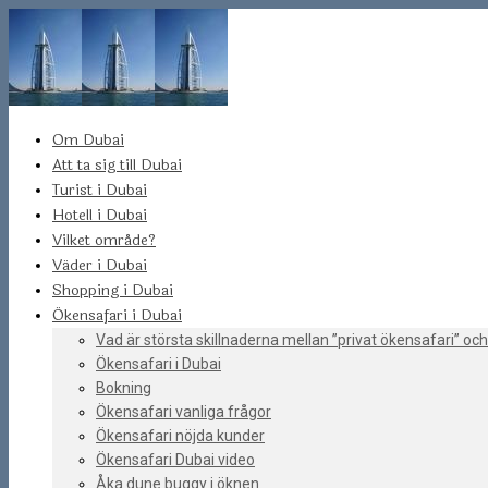
Om Dubai
Att ta sig till Dubai
Turist i Dubai
Hotell i Dubai
Vilket område?
Väder i Dubai
Shopping i Dubai
Ökensafari i Dubai
Vad är största skillnaderna mellan ”privat ökensafari” och
Ökensafari i Dubai
Bokning
Ökensafari vanliga frågor
Ökensafari nöjda kunder
Ökensafari Dubai video
Åka dune buggy i öknen