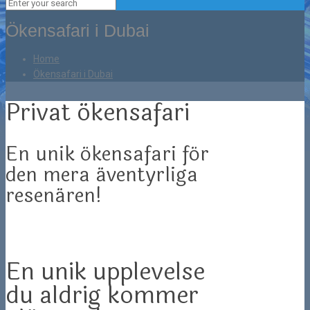
Ökensafari i Dubai
Home
Ökensafari i Dubai
Privat ökensafari
En unik ökensafari för
den mera äventyrliga
resenären!
En unik upplevelse
du aldrig kommer