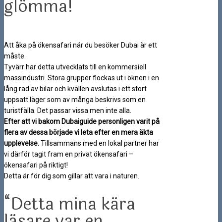
glömma!
Att åka på ökensafari när du besöker Dubai är ett
måste.
Tyvärr har detta utvecklats till en kommersiell
massindustri. Stora grupper flockas ut i öknen i en
lång rad av bilar och kvällen avslutas i ett stort
uppsatt läger som av många beskrivs som en
turistfälla. Det passar vissa men inte alla.
Efter att vi bakom Dubaiguide personligen varit på
flera av dessa började vi leta efter en mera äkta
upplevelse.
Tillsammans med en lokal partner har
vi därför tagit fram en privat ökensafari –
ökensafari på riktigt!
Detta är för dig som gillar att vara i naturen.
“Detta mina kära
läsare var en