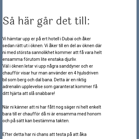
Så här går det till:
Vi hämtar upp er på ert hotell i Dubai och åker
sedan rätt ut i öknen. Vi åker till en del av öknen där
ni med största sannolikhet kommer att få vara helt
ensamma förutom lite enstaka djurliv.
Väl i öknen letar vi upp några sanddyner och er
chaufför visar hur man använder en 4 hjulsdriven
bil som berg och dal bana. Detta är en riktig
adrenalin upplevelse som garanterat kommer få
ditt hjärta att slå snabbare!
När ni känner att ni har fått nog säger ni helt enkelt
bara till er chaufför då ni är ensamma med honom
och på sätt kan bestämma takten.
Efter detta har ni chans att testa på att åka