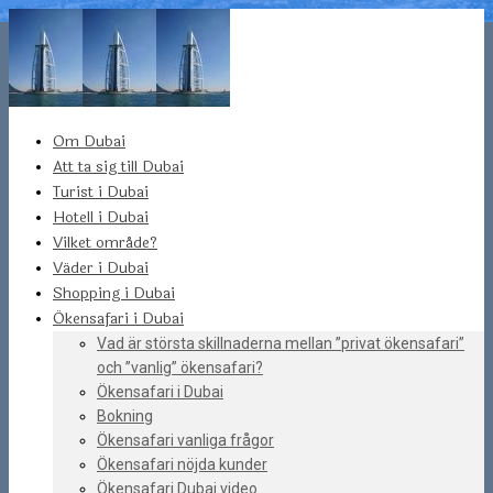
Om Dubai
Att ta sig till Dubai
Turist i Dubai
Hotell i Dubai
Vilket område?
Väder i Dubai
Shopping i Dubai
Ökensafari i Dubai
Vad är största skillnaderna mellan ”privat ökensafari”
och ”vanlig” ökensafari?
Ökensafari i Dubai
Bokning
Ökensafari vanliga frågor
Ökensafari nöjda kunder
Ökensafari Dubai video