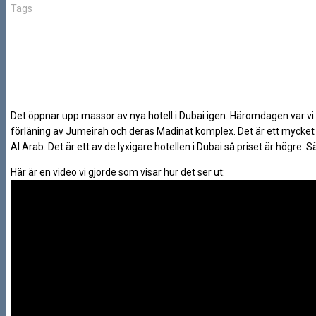
Tags
Det öppnar upp massor av nya hotell i Dubai igen. Häromdagen var v
förläning av Jumeirah och deras Madinat komplex. Det är ett mycket b
Al Arab. Det är ett av de lyxigare hotellen i Dubai så priset är högre. Sä
Här är en video vi gjorde som visar hur det ser ut: